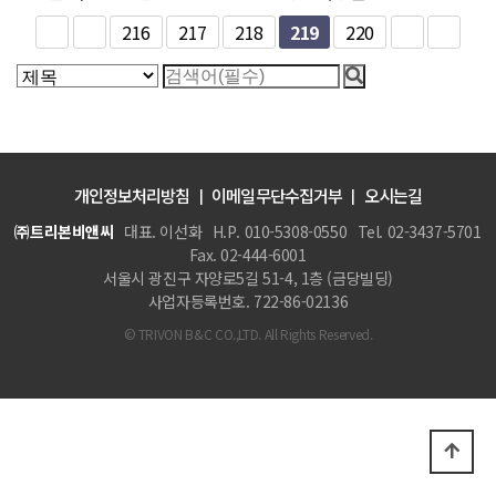
216
217
218
219
220
개인정보처리방침
이메일무단수집거부
오시는길
㈜트리본비앤씨
대표. 이선화
H.P. 010-5308-0550
Tel. 02-3437-5701
Fax. 02-444-6001
서울시 광진구 자양로5길 51-4, 1층 (금당빌딩)
사업자등록번호. 722-86-02136
© TRIVON B&C CO.,LTD. All Rights Reserved.