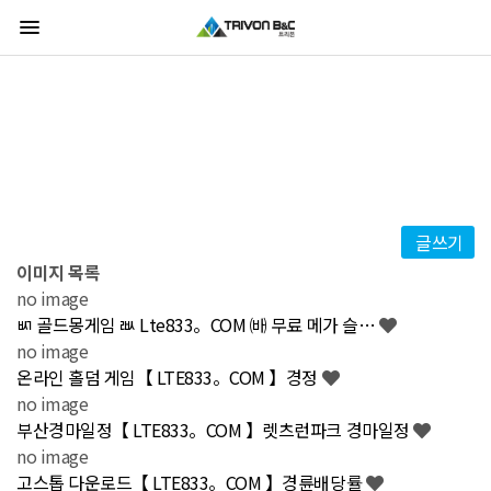
menu
고객센터
청소후기
글쓰기
전
체
이미지 목록
1,672
건
no image
ㅴ 골드몽게임 ㅫ Lte833。COM ㈓ 무료 메가 슬…
no image
온라인 홀덤 게임【 LTE833。COM 】경정
no image
부산경마일정【 LTE833。COM 】렛츠런파크 경마일정
no image
고스톱 다운로드【 LTE833。COM 】경륜배당률